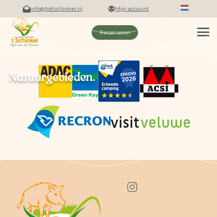
info@hetschinkel.nl
Mijn account
Reserveren
Natuurgebieden.