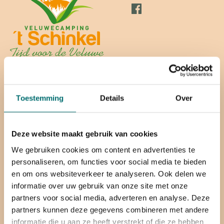
Overnachten
FAQ
Toestemming
Details
Over
Op de camping
Plattegrond
Contact
Deze website maakt gebruik van cookies
We gebruiken cookies om content en advertenties te
personaliseren, om functies voor social media te bieden
Miggelenbergweg 60,
en om ons websiteverkeer te analyseren. Ook delen we
7351 BP Hoenderloo
informatie over uw gebruik van onze site met onze
partners voor social media, adverteren en analyse. Deze
info@hetschinkel.nl
partners kunnen deze gegevens combineren met andere
Plan route
informatie die u aan ze heeft verstrekt of die ze hebben