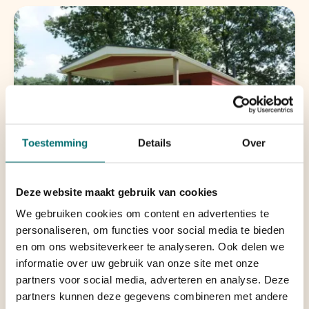
Toestemming
Details
Over
Deze website maakt gebruik van cookies
Koninklijk Vakantieverblijf
We gebruiken cookies om content en advertenties te
personaliseren, om functies voor social media te bieden
Overdekte veranda
en om ons websiteverkeer te analyseren. Ook delen we
Geschikt voor maximaal 4 personen
informatie over uw gebruik van onze site met onze
Bijzondere ligging op de camping
partners voor social media, adverteren en analyse. Deze
Van alle gemakken voorzien
partners kunnen deze gegevens combineren met andere
Overdekte veranda