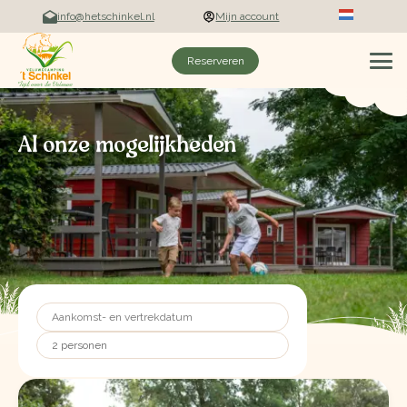
info@hetschinkel.nl
Mijn account
Reserveren
Al onze mogelijkheden
2 personen