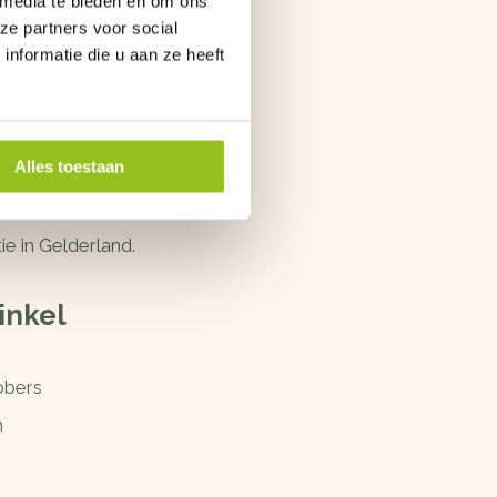
 media te bieden en om ons
ze partners voor social
nformatie die u aan ze heeft
Alles toestaan
van harte welkom. We
nieten van zijn verblijf.
e in Gelderland.
inkel
bbers
n