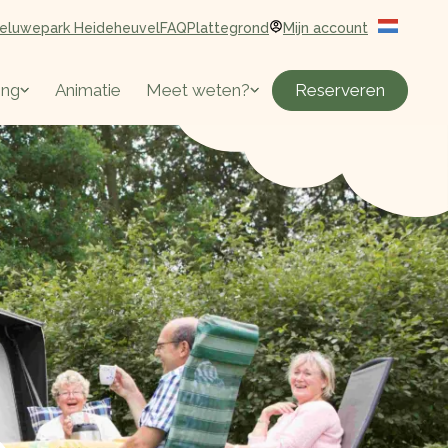
eluwepark Heideheuvel
FAQ
Plattegrond
Mijn account
Reserveren
ing
Animatie
Meet weten?