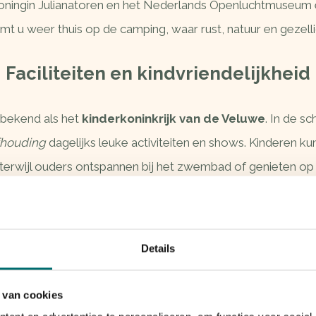
Koningin Julianatoren en het Nederlands Openluchtmuseum 
mt u weer thuis op de camping, waar rust, natuur en geze
Faciliteiten en kindvriendelijkheid
t bekend als het
kinderkoninkrijk van de Veluwe
. In de s
houding
dagelijks leuke activiteiten en shows. Kinderen kun
 terwijl ouders ontspannen bij het zwembad of genieten op 
Onze
faciliteiten
op een rij:
Verwarmd buitenzwembad
Details
Speeltuin en kinderanimatie
Schoon sanitair en wasserette
 van cookies
Eetcafé met terras