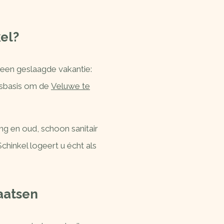
el?
 een geslaagde vakantie:
alsbasis om de
Veluwe te
g en oud, schoon sanitair
Schinkel logeert u écht als
aatsen