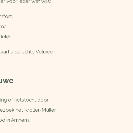
 er voor ieder wat wils:
mfort.
ema.
elijk.
vaart u de echte Veluwe
luwe
ng of fietstocht door
ezoek het Kröller-Müller
oo in Arnhem.