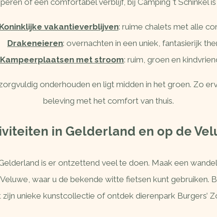
eren of een comfortabel verblijf, bij Camping ’t Schinkel is
Koninklijke vakantieverblijven
: ruime chalets met alle co
Drakeneieren
: overnachten in een uniek, fantasierijk th
Kampeerplaatsen met stroom
: ruim, groen en kindvriend
 zorgvuldig onderhouden en ligt midden in het groen. Zo er
beleving met het comfort van thuis.
iviteiten in Gelderland en op de Ve
Gelderland is er ontzettend veel te doen. Maak een wandeli
Veluwe, waar u de bekende witte fietsen kunt gebruiken. B
ijn unieke kunstcollectie of ontdek dierenpark Burgers’ Z