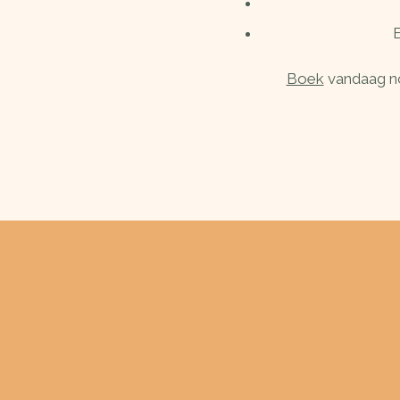
E
Boek
vandaag no