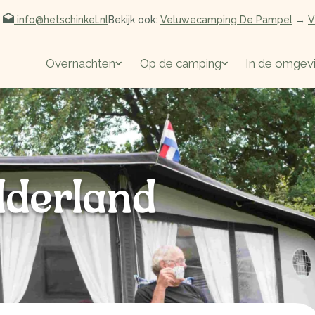
info@hetschinkel.nl
Bekijk ook:
Veluwecamping De Pampel
→
V
Overnachten
Op de camping
In de omgev
lderland