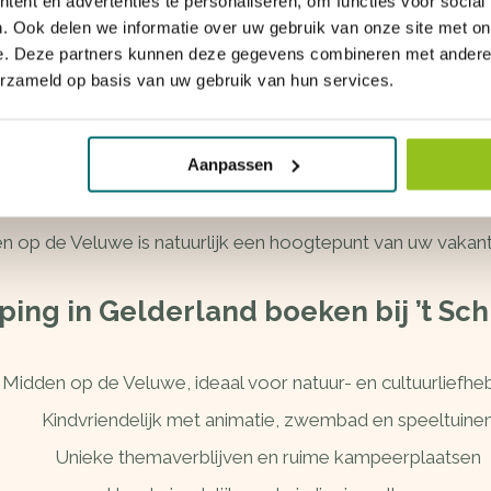
ent en advertenties te personaliseren, om functies voor social
Gratis wifi op de meeste plaatsen
. Ook delen we informatie over uw gebruik van onze site met on
e. Deze partners kunnen deze gegevens combineren met andere i
erzameld op basis van uw gebruik van hun services.
Honden welkom op de camping
Aanpassen
eter mee op vakantie? Op Camping ’t Schinkel zijn
honden
de camping aangelijnd blijven, zodat iedereen prettig kan ge
op de Veluwe is natuurlijk een hoogtepunt van uw vakanti
ing in Gelderland boeken bij ’t Sch
Midden op de Veluwe, ideaal voor natuur- en cultuurliefhe
Kindvriendelijk met animatie, zwembad en speeltuine
Unieke themaverblijven en ruime kampeerplaatsen