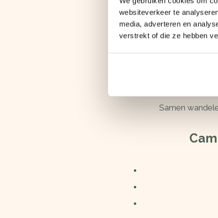
We gebruiken cookies om cont
websiteverkeer te analyseren
media, adverteren en analys
verstrekt of die ze hebben v
Gaat uw trouwe viervo
vragen alleen dat ze op 
Samen wandelen 
Camp