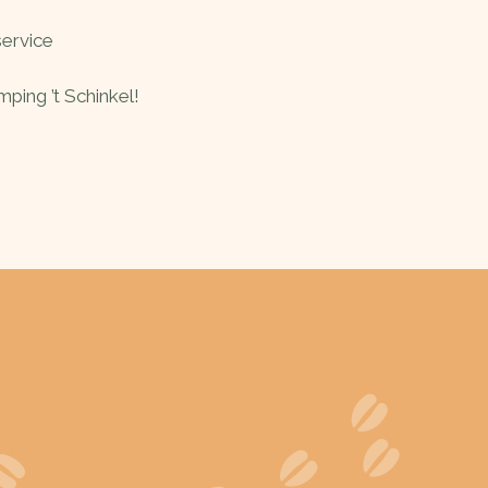
service
ping ’t Schinkel!