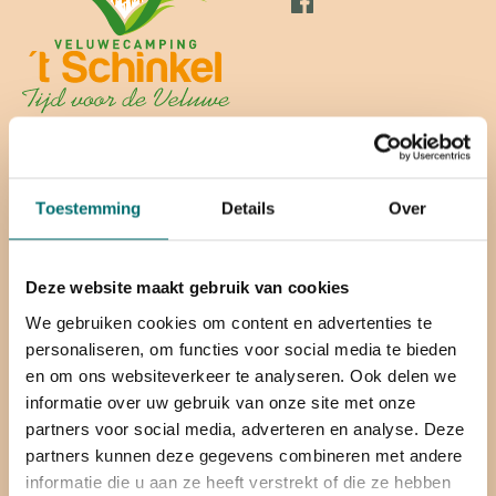
Overnachten
FAQ
Toestemming
Details
Over
Op de camping
Plattegrond
Contact
Deze website maakt gebruik van cookies
We gebruiken cookies om content en advertenties te
personaliseren, om functies voor social media te bieden
Miggelenbergweg 60,
en om ons websiteverkeer te analyseren. Ook delen we
7351 BP Hoenderloo
informatie over uw gebruik van onze site met onze
info@hetschinkel.nl
partners voor social media, adverteren en analyse. Deze
partners kunnen deze gegevens combineren met andere
Plan route
informatie die u aan ze heeft verstrekt of die ze hebben