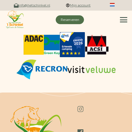
info@hetschinkel.nl
Mijn account
Reserveren