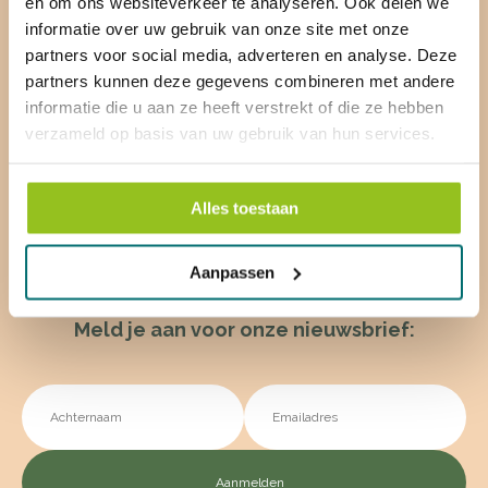
en om ons websiteverkeer te analyseren. Ook delen we
Contact
informatie over uw gebruik van onze site met onze
partners voor social media, adverteren en analyse. Deze
partners kunnen deze gegevens combineren met andere
Miggelenbergweg 60,
informatie die u aan ze heeft verstrekt of die ze hebben
7351 BP Hoenderloo
verzameld op basis van uw gebruik van hun services.
info@hetschinkel.nl
Alles toestaan
Plan route
Aanpassen
Meld je aan voor onze nieuwsbrief: